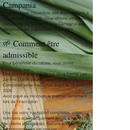
Campania
Pour souligner l’ouverture des abonnements à
nos paniers bio 2026, nous offrons un rabais
exclusif de 20 % à la Pizzeria Campania aux
personnes qui s’abonnent hâtivement.
🌱 Comment être
admissible​
Pour bénéficier du rabais, vous devez :
Être abonné à un panier bio de la Ferme Les
Jardins Dublin pour la saison 2026
Compléter votre inscription avant le 15 avril
2026
Avoir payé au minimum le premier versement
lors de l’inscription
Une fois votre inscription complétée, votre
nom sera automatiquement ajouté à notre liste
de clients admissibles. Aucune action
supplémentaire n’est requise.