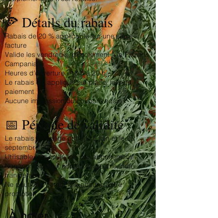
🍕 Détails du rabais
Rabais de 20 % applicable sur une seule
facture
Valide les vendredis, directement à la Pizzeria
Campania
Heures d’ouverture : 16 h à 20 h
Le rabais est appliqué sur place, lors du
paiement
Aucune impression ou coupon requis
📅 Période de validité
Le rabais est valide entre le 5 juin et le 25
septembre 2026
Utilisable une seule fois par abonnement
Non monnayable, non échangeable, non
transférable
Ne peut être combiné à aucune autre
promotion
À noter